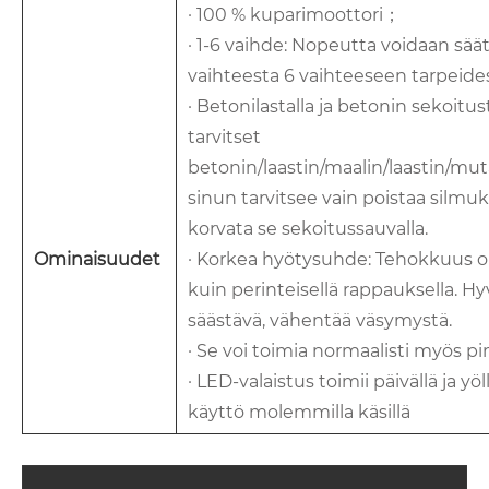
· 100 % kuparimoottori；
· 1-6 vaihde: Nopeutta voidaan säät
vaihteesta 6 vaihteeseen tarpeide
· Betonilastalla ja betonin sekoitu
tarvitset
betonin/laastin/maalin/laastin/mu
sinun tarvitsee vain poistaa silmuk
korvata se sekoitussauvalla.
Ominaisuudet
· Korkea hyötysuhde: Tehokkuus o
kuin perinteisellä rappauksella. Hy
säästävä, vähentää väsymystä.
· Se voi toimia normaalisti myös p
· LED-valaistus toimii päivällä ja yö
käyttö molemmilla käsillä