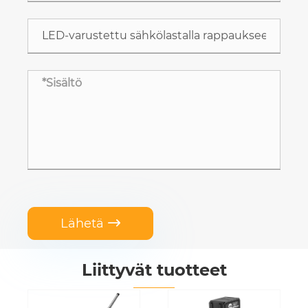
Lähetä

Liittyvät tuotteet