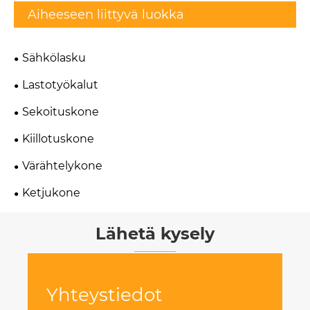
Aiheeseen liittyvä luokka
Sähkölasku
Lastotyökalut
Sekoituskone
Kiillotuskone
Värähtelykone
Ketjukone
Lähetä kysely
Yhteystiedot