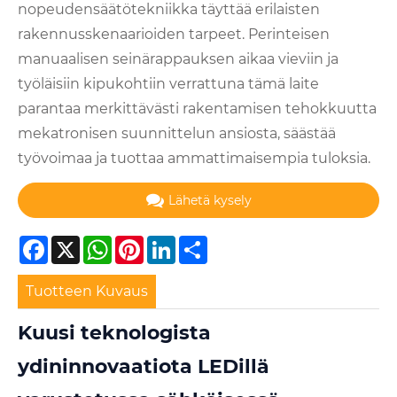
nopeudensäätötekniikka täyttää erilaisten
rakennusskenaarioiden tarpeet. Perinteisen
manuaalisen seinärappauksen aikaa vieviin ja
työläisiin kipukohtiin verrattuna tämä laite
parantaa merkittävästi rakentamisen tehokkuutta
mekatronisen suunnittelun ansiosta, säästää
työvoimaa ja tuottaa ammattimaisempia tuloksia.
Lähetä kysely
Facebook
X
WhatsApp
Pinterest
LinkedIn
Share
Tuotteen Kuvaus
Kuusi teknologista
ydininnovaatiota LEDillä