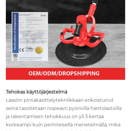
Tehokas käyttöjärjestelmä
Laastin pintakäsittelytekniikkaan erikoistunut
seinä tasoitetaan nopeasti pyörivillä hiertolastoilla
ja rakentamisen tehokkuus on yli 3 kertaa
korkeampi kuin perinteisellä menetelmällä, mikä