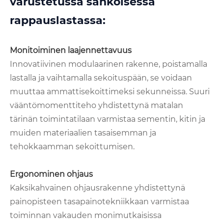
varustetussa sähköisessä
rappauslastassa:
Monitoiminen laajennettavuus
Innovatiivinen modulaarinen rakenne, poistamalla
lastalla ja vaihtamalla sekoituspään, se voidaan
muuttaa ammattisekoittimeksi sekunneissa. Suuri
vääntömomenttiteho yhdistettynä matalan
tärinän toimintatilaan varmistaa sementin, kitin ja
muiden materiaalien tasaisemman ja
tehokkaamman sekoittumisen.
Ergonominen ohjaus
Kaksikahvainen ohjausrakenne yhdistettynä
painopisteen tasapainotekniikkaan varmistaa
toiminnan vakauden monimutkaisissa