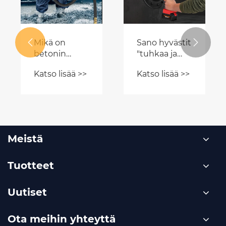
VAIKUTTAVAT
eri
MANUAL
materiaalien
Katso lisää >>
Katso lisää >>
LOSTI: Kumpi
ymmärtäminen
sopii


paremmin
rakenteen
rappaamiseen?
Meistä
Tuotteet
Uutiset
Ota meihin yhteyttä