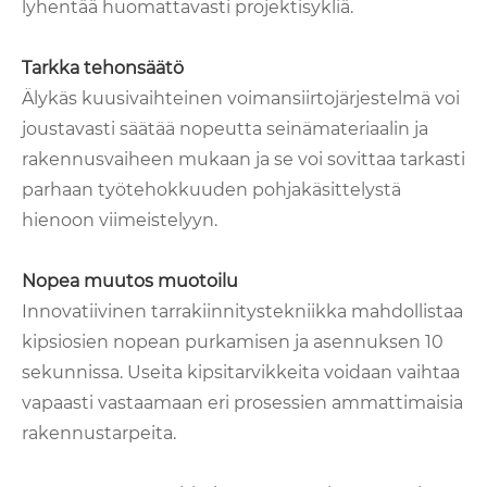
lyhentää huomattavasti projektisykliä.
Tarkka tehonsäätö
Älykäs kuusivaihteinen voimansiirtojärjestelmä voi
joustavasti säätää nopeutta seinämateriaalin ja
rakennusvaiheen mukaan ja se voi sovittaa tarkasti
parhaan työtehokkuuden pohjakäsittelystä
hienoon viimeistelyyn.
Nopea muutos muotoilu
Innovatiivinen tarrakiinnitystekniikka mahdollistaa
kipsiosien nopean purkamisen ja asennuksen 10
sekunnissa. Useita kipsitarvikkeita voidaan vaihtaa
vapaasti vastaamaan eri prosessien ammattimaisia
​​rakennustarpeita.