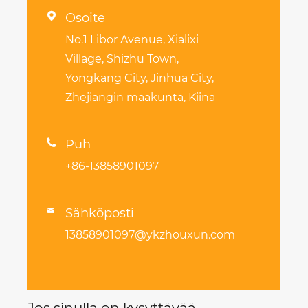

Osoite
No.1 Libor Avenue, Xialixi
Village, Shizhu Town,
Yongkang City, Jinhua City,
Zhejiangin maakunta, Kiina

Puh
+86-13858901097
Sähköposti

13858901097@ykzhouxun.com
Jos sinulla on kysyttävää