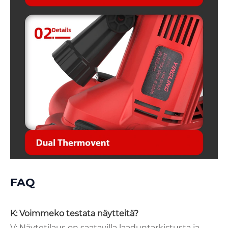
FAQ
K: Voimmeko testata näytteitä?
V: Näytetilaus on saatavilla laaduntarkistusta ja