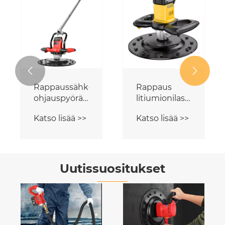


talla
Rappaus
Langaton
litiumionilastalla
rappauslastalla
ohjauspyörän
suoralla
Katso lisää >>
Katso lisää >>
kahvalla
kahvalla
Uutissuositukset
SÄHKÖPÄIVÄ
Kipsilasvalaiden