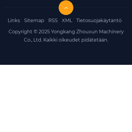
Links
Sitemap
RSS
XML
Tietosuojakäytäntö
Copyright © 2025 Yongkang Zhouxun Machinery
Co., Ltd. Kaikki oikeudet pidätetään.