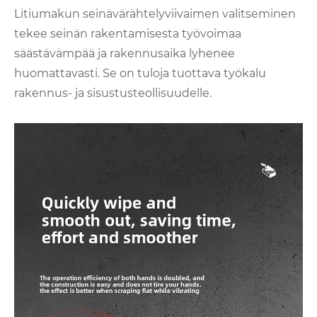
Litiumakun seinävärähtelyviivaimen valitseminen
tekee seinän rakentamisesta työvoimaa
säästävämpää ja rakennusaika lyhenee
huomattavasti. Se on tuloja tuottava työkalu
rakennus- ja sisustusteollisuudelle.