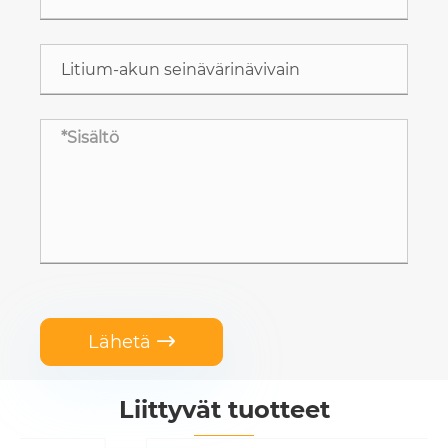
Lähetä

Liittyvät tuotteet