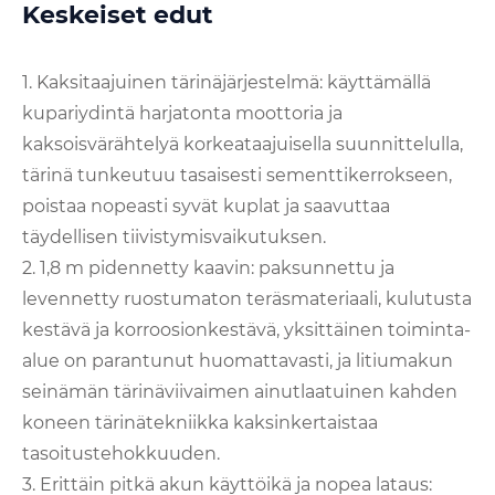
Keskeiset edut
1. Kaksitaajuinen tärinäjärjestelmä: käyttämällä
kupariydintä harjatonta moottoria ja
kaksoisvärähtelyä korkeataajuisella suunnittelulla,
tärinä tunkeutuu tasaisesti sementtikerrokseen,
poistaa nopeasti syvät kuplat ja saavuttaa
täydellisen tiivistymisvaikutuksen.
2. 1,8 m pidennetty kaavin: paksunnettu ja
levennetty ruostumaton teräsmateriaali, kulutusta
kestävä ja korroosionkestävä, yksittäinen toiminta-
alue on parantunut huomattavasti, ja litiumakun
seinämän tärinäviivaimen ainutlaatuinen kahden
koneen tärinätekniikka kaksinkertaistaa
tasoitustehokkuuden.
3. Erittäin pitkä akun käyttöikä ja nopea lataus: