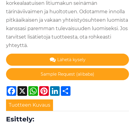
korkealaatuisen litiumakun seinämän
tärinäviivaimen ja huoltotuen. Odotamme innolla
pitkäaikaisen ja vakaan yhteistyösuhteen luomista
kanssasi paremman tulevaisuuden luomiseksi. Jos
tarvitset lisätietoja tuotteesta, ota rohkeasti
yhteyttä.
Lähetä kysely
Facebook
X
WhatsApp
Pinterest
LinkedIn
Share
Tuotteen Kuvaus
Esittely: