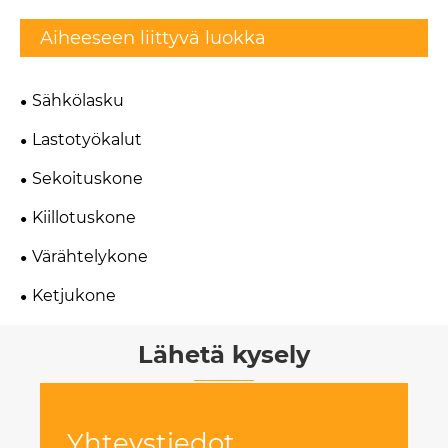
Aiheeseen liittyvä luokka
Sähkölasku
Lastotyökalut
Sekoituskone
Kiillotuskone
Värähtelykone
Ketjukone
Lähetä kysely
Yhteystiedot