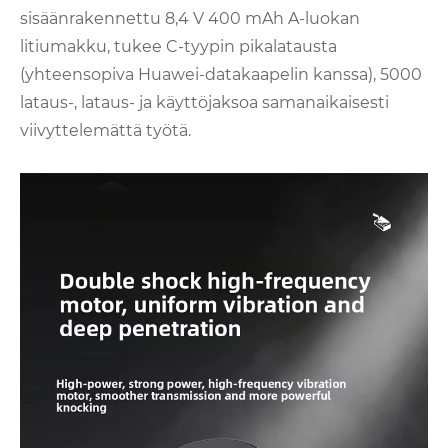
sisäänrakennettu 8,4 V 400 mAh A-luokan
litiumakku, tukee C-tyypin pikalatausta
(yhteensopiva Huawei-datakaapelin kanssa), 5000
lataus-, lataus- ja käyttöjaksoa samanaikaisesti
viivyttelemättä työtä.