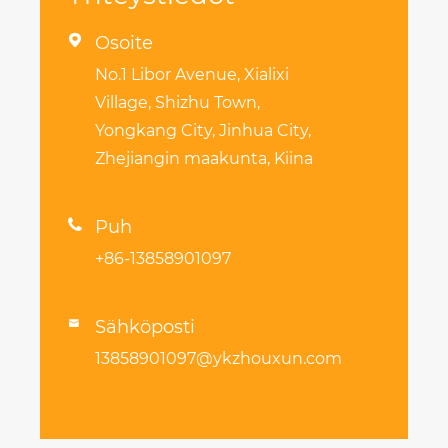

Osoite
No.1 Libor Avenue, Xialixi
Village, Shizhu Town,
Yongkang City, Jinhua City,
Zhejiangin maakunta, Kiina

Puh
+86-13858901097
Sähköposti

13858901097@ykzhouxun.com