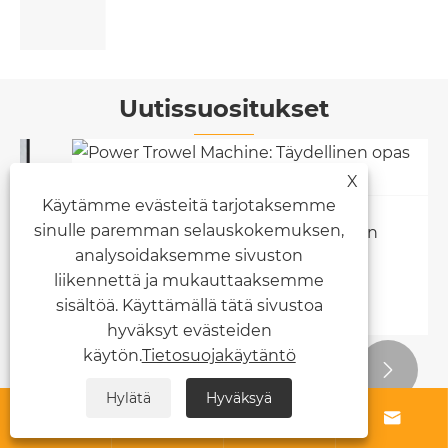
Katso lisää >>
Uutissuositukset
X
Käytämme evästeitä tarjotaksemme
sinulle paremman selauskokemuksen,
Power Trowel Machine: Täydellinen
opas betonilattian viimeistelyyn
analysoidaksemme sivuston
liikennettä ja mukauttaaksemme
Katso lisää >>
sisältöä. Käyttämällä tätä sivustoa
hyväksyt evästeiden
käytön.
Tietosuojakäytäntö


Hylätä
Hyväksyä



