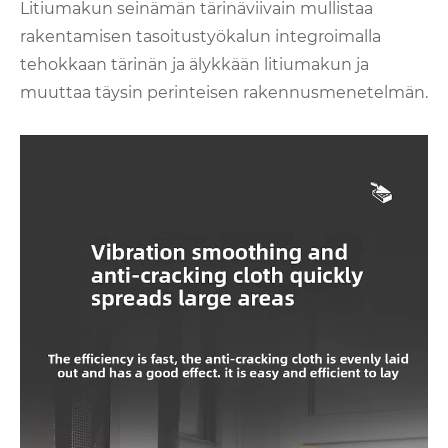
Litiumakun seinämän tärinäviivain mullistaa
rakentamisen tasoitustyökalun integroimalla
tehokkaan tärinän ja älykkään litiumakun ja
muuttaa täysin perinteisen rakennusmenetelmän.